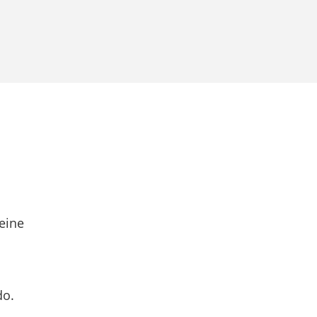
eine
do.